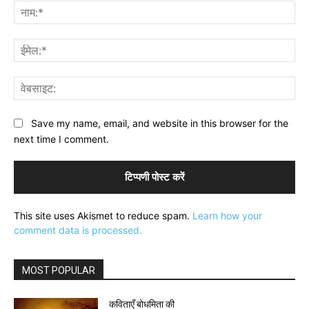
नाम
ईमे
वेब
Save my name, email, and website in this browser for the
next time I comment.
This site uses Akismet to reduce spam.
Learn how your
comment data is processed.
MOST POPULAR
कविताएँ बोधमिता की