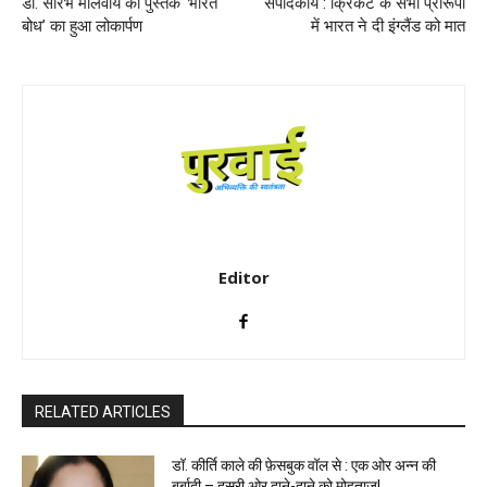
डॉ. सौरभ मालवीय की पुस्तक ‘भारत
संपादकीय : क्रिकेट के सभी प्रारूपों
बोध’ का हुआ लोकार्पण
में भारत ने दी इंग्लैंड को मात
Editor
RELATED ARTICLES
डॉ. कीर्ति काले की फ़ेसबुक वॉल से : एक ओर अन्न की
बर्बादी – दूसरी ओर दाने-दाने को मोहताज!