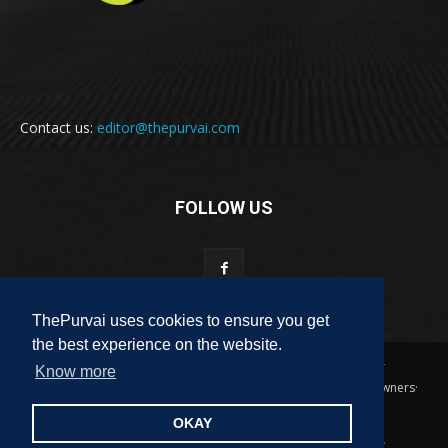
Contact us:
editor@thepurvai.com
FOLLOW US
ThePurvai uses cookies to ensure you get
the best experience on the website.
Copyright 2018-2023 THE PURVAI | All Rights Reserved · And Our
Know more
Sitemap · All Logos & Trademark Belongs To Their Respective Owners·
Designed & Developed by
ALL DIGI SEO
OKAY
पुरवाई
अपनी बात
कविता
कहानी
साहित्यिक हलचल
लेख
लघुकथा