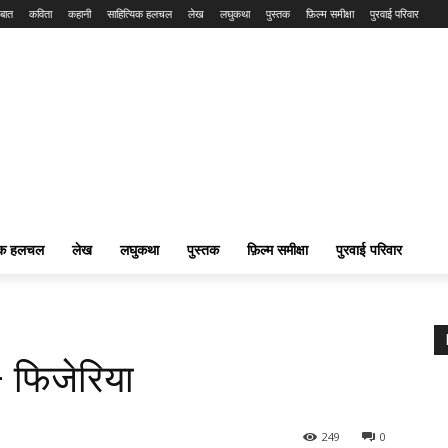
बात
कविता
कहानी
साहित्यिक हलचल
लेख
लघुकथा
पुस्तक
फ़िल्म समीक्षा
पुरवाई परिवार
यिक हलचल
लेख
लघुकथा
पुस्तक
फ़िल्म समीक्षा
पुरवाई परिवार
– फिजेरिया
249
0