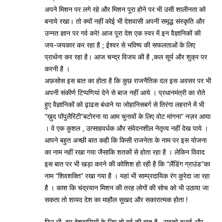
अपने मिशन पर लगे रहे और मिशन पूरा होने पर भी उसी शालीनता को
बनाये रखा। तो क्यों नहीं कोई भी देशवासी अपनी समृद्ध संस्कृति और
उन्नत ज्ञान पर गर्व करे! आज पूरा देश एक स्वर में इन वैज्ञानिकों की
जय-जयकार कर रहा है ; ईश्वर से भविष्य की सफलताओं के लिए
प्रार्थना कर रहा है। आज चन्द्र विजय की है ,कल सूर्य और शुक्र पर
करनी है ।
अफ़सोस इस बात का होता है कि कुछ राजनैतिक दल इस अवसर पर भी
अपनी संकीर्ण टिप्पणियां देने से बाज नहीं आये । प्रधानमंत्री का रोते
हुए वैज्ञानिकों को ढ़ाढस बंधाने या जोहानिसबर्ग से तिरंगा लहराने में भी
“ख़ुद पॉपुलैरिटी”बटोरना या आम चुनावों के लिए वोट मांगना” नज़र आया
। वे एक कुशल , उत्साहवर्धक और संवेदनशील नेतृत्व नहीं देख पाये ।
आपने बहुत अच्छी बात कही कि किसी राजनेता के नाम पर इस योजना
का नाम नहीं रखा गया जैसाकि शतकों से होता रहा है । लेकिन विवाद
इस बात पर भी खड़ा करने की कोशिश हो रही है कि “लैंडिंग ग्राउंड”का
नाम “शिवशक्ति” रखा गया है । यहां भी साम्प्रदायिक रंग कुरेदा जा रहा
है । काश कि चंद्रयान मिशन की तरह लोगों की सोच को भी उठाया जा
सकता तो शायद देश का माहौल सुखद और सकारात्मक होता !
फिर भी, हम देशवासियों के लिए तो गर्व की बात है , सबको बधाई और