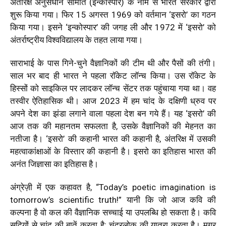
अंतरिक्ष अनुसंधान समिति (इन्कोस्पार) के नाम से भारत सरकार द्वारा
शुरू किया गया। फिर 15 अगस्त 1969 को वर्तमान ‘इसरो’ का गठन
किया गया। इसने ‘इन्कोस्पार’ की जगह ली और 1972 में ‘इसरो’ को
अंतर्राष्ट्रीय विश्वविद्यालय के तहत लाया गया।
साराभाई के पास गिने-चुने वैज्ञानिकों की टीम थी और पैसों की तंगी।
साल भर बाद ही भारत ने पहला रॉकेट लॉन्‍च किया। उस रॉकेट के
हिस्सों को साइकिल पर लादकर लॉन्‍च सेंटर तक पहुंचाया गया था। वह
तस्‍वीर ऐतिहासिक थी। आज 2023 में हम चांद के दक्षिणी ध्रुव पर
अपने देश का झंडा लगाने वाला पहला देश बन गये हैं। यह ‘इसरो’ की
आज तक की महानतम सफलता है, उसके वैज्ञानिकों की मेहनत का
नतीजा है। ‘इसरो’ की कहानी भारत की कहानी है, अंतरिक्ष में उसकी
महत्‍वाकांक्षाओं के विस्‍तार की कहानी है। इसरो का इतिहास भारत की
अनंत जिज्ञासा का इतिहास है।
अंग्रेज़ी में एक कहावत है, “Today’s poetic imagination is
tomorrow’s scientific truth!” यानी कि जो आज कवि की
कल्पना है वो कल की वैज्ञानिक सच्चाई या उपलब्धि हो सकता है। कवि
सदियों से चांद की बातें करता है; चंद्रलोक की यात्रा करता है। मगर