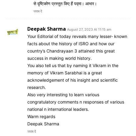
से दृष्टिकोण प्रस्तुत किए हैं पद्मा। आभार।
जवाब दें
Deepak Sharma
August 27, 2023 At 11:15 am
Your Editorial of today reveals many lesser- known
facts about the history of ISRO and how our
country’s Chandrayaan 3 attained this great
success in making world history.
You also tell us that by naming it Vikram in the
memory of Vikram Sarabhai is a great
acknowledgement of his insight and scientific
research.
Also very interesting to learn various
congratulatory comments n responses of various
national n international leaders.
Warm regards
Deepak Sharma
जवाब दें