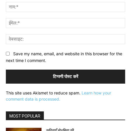
नाम
ईमे
वेब
Save my name, email, and website in this browser for the
next time I comment.
This site uses Akismet to reduce spam.
Learn how your
comment data is processed.
MOST POPULAR
कविताएँ बोधमिता की