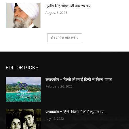
गुरदीप सिंह सोहल की पांच रचनाएं
August 8, 2026
और अधिक लोड करें
EDITOR PICKS
संपादकीय – फ़िजी की हवाई हिन्दी से ‘फ़िज़’ ग़ायब
February 26, 2023
संपादकीय – हिन्दी फ़िल्मी गीतों में श्रृंगार रस…
July 17, 2022