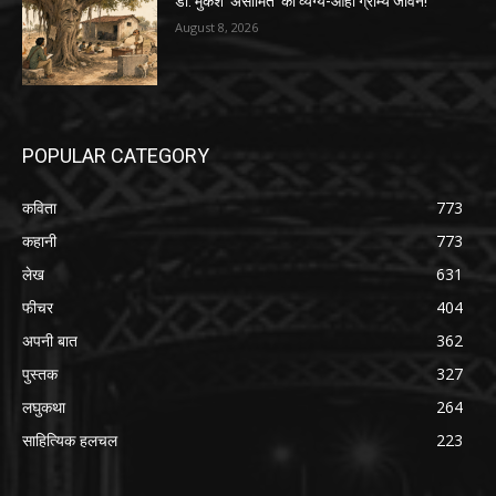
डॉ. मुकेश ‘असीमित’ का व्यंग्य-आहा ग्राम्य जीवन!
August 8, 2026
POPULAR CATEGORY
कविता
773
कहानी
773
लेख
631
फीचर
404
अपनी बात
362
पुस्तक
327
लघुकथा
264
साहित्यिक हलचल
223