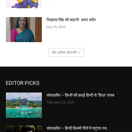
जिज्ञासा सिंह की कहानी- कतर ब्योंत
July 25, 2026
और अधिक लोड करें
EDITOR PICKS
संपादकीय – फ़िजी की हवाई हिन्दी से ‘फ़िज़’ ग़ायब
February 26, 2023
संपादकीय – हिन्दी फ़िल्मी गीतों में श्रृंगार रस…