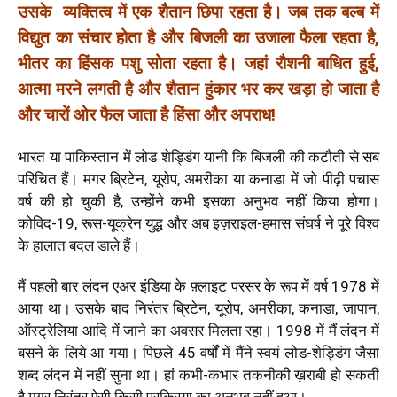
उसके व्यक्तित्व में एक शैतान छिपा रहता है। जब तक बल्ब में
विद्युत का संचार होता है और बिजली का उजाला फैला रहता है,
भीतर का हिंसक पशु सोता रहता है। जहां रौशनी बाधित हुई,
आत्मा मरने लगती है और शैतान हुंकार भर कर खड़ा हो जाता है
और चारों ओर फैल जाता है हिंसा और अपराध!
भारत या पाकिस्तान में लोड शेड्डिंग यानी कि बिजली की कटौती से सब
परिचित हैं। मगर ब्रिटेन, यूरोप, अमरीका या कनाडा में जो पीढ़ी पचास
वर्ष की हो चुकी है, उन्होंने कभी इसका अनुभव नहीं किया होगा।
कोविद-19, रूस-यूक्रेन युद्ध और अब इज़राइल-हमास संघर्ष ने पूरे विश्व
के हालात बदल डाले हैं।
मैं पहली बार लंदन एअर इंडिया के फ़्लाइट परसर के रूप में वर्ष 1978 में
आया था। उसके बाद निरंतर ब्रिटेन, यूरोप, अमरीका, कनाडा, जापान,
ऑस्ट्रेलिया आदि में जाने का अवसर मिलता रहा। 1998 में मैं लंदन में
बसने के लिये आ गया। पिछले 45 वर्षों में मैंने स्वयं लोड-शेड्डिंग जैसा
शब्द लंदन में नहीं सुना था। हां कभी-कभार तकनीकी ख़राबी हो सकती
है मगर निरंतर ऐसी किसी प्रक्रिया का अनुभव नहीं हुआ।