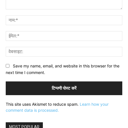
टिप्पणी:
नाम
ईमे
वेब
Save my name, email, and website in this browser for the
next time I comment.
This site uses Akismet to reduce spam.
Learn how your
comment data is processed.
MOST POPULAR