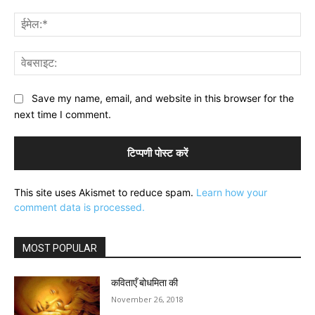
ईमे
वेब
Save my name, email, and website in this browser for the
next time I comment.
This site uses Akismet to reduce spam.
Learn how your
comment data is processed.
MOST POPULAR
कविताएँ बोधमिता की
November 26, 2018