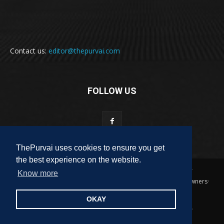
Contact us:
editor@thepurvai.com
FOLLOW US
ThePurvai uses cookies to ensure you get
the best experience on the website.
Copyright 2018-2023 THE PURVAI | All Rights Reserved · And Our
Know more
Sitemap · All Logos & Trademark Belongs To Their Respective Owners·
Designed & Developed by
ALL DIGI SEO
OKAY
पुरवाई
अपनी बात
कविता
कहानी
साहित्यिक हलचल
लेख
लघुकथा
पुस्तक
फ़िल्म समीक्षा
पुरवाई परिवार