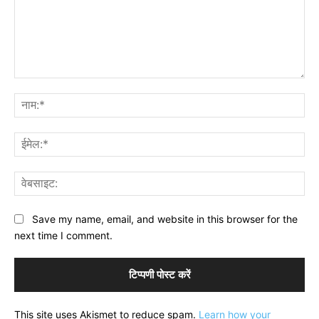
टिप्पणी:
नाम
ईमे
वेब
Save my name, email, and website in this browser for the
next time I comment.
This site uses Akismet to reduce spam.
Learn how your