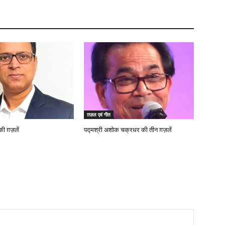
ग़ज़ल एवं गीत
 ग़ज़लें
पद्मश्री अशोक चक्रधर की तीन ग़ज़लें