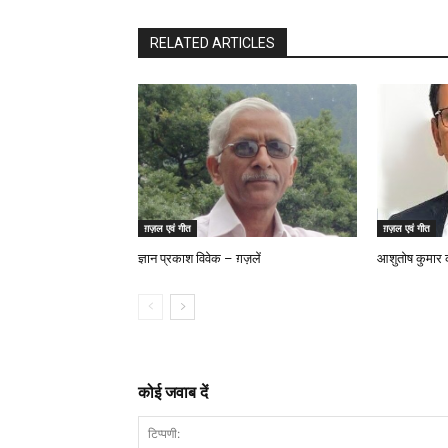
RELATED ARTICLES
ग़ज़ल एवं गीत
ग़ज़ल एवं गीत
ज्ञान प्रकाश विवेक – ग़ज़लें
आशुतोष कुमार की
कोई जवाब दें