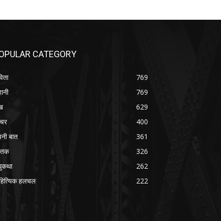
OPULAR CATEGORY
िता
769
ानी
769
ख
629
चर
400
नी बात
361
स्तक
326
ुकथा
262
हित्यिक हलचल
222