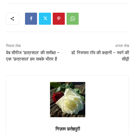
पिछला लेख
अगला लेख
वेब सीरीज ‘छत्रसाल’ की समीक्षा –
डॉ. निरुपमा रॉय की कहानी – स्वर्ग की
एक ‘छत्रसाल’ हम सबके भीतर है
सीढ़ी
निज़ाम फ़तेहपुरी