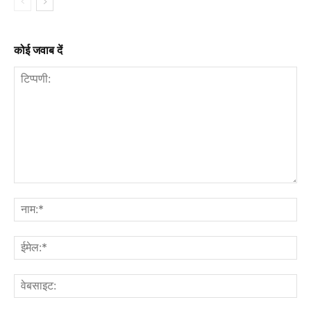
कोई जवाब दें
टिप्पणी:
नाम
ईमे
वेब