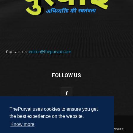
Contact us:
editor@thepurvai.com
FOLLOW US
ThePurvai uses cookies to ensure you get
the best experience on the website.
Copyright 2018-2023 THE PURVAI | All Rights Reserved · And Our
Know more
Sitemap · All Logos & Trademark Belongs To Their Respective Owners·