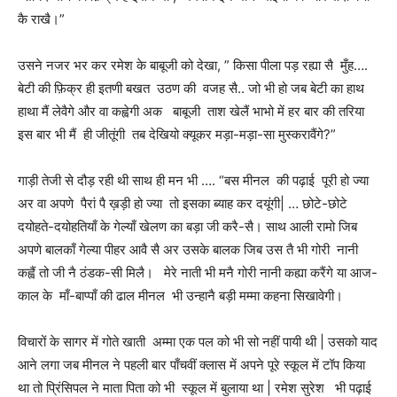
कै राखै।”
उसने नजर भर कर रमेश के बाबूजी को देखा, ” किसा पीला पड़ रह्या सै मुँह….
बेटी की फ़िक्र ही इतणी बखत उठण की वजह सै.. जो भी हो जब बेटी का हाथ
हाथा मैं लेवैगे और वा कह्वेगी अक बाबूजी ताश खेलैं भाभो में हर बार की तरिया
इस बार भी मैं ही जीतूंगी तब देखियो क्यूकर मड़ा-मड़ा-सा मुस्करावैंगे?”
गाड़ी तेजी से दौड़ रही थी साथ ही मन भी …. “बस मीनल की पढ़ाई पूरी हो ज्या
अर वा अपणे पैरां पै ख़ड़ी हो ज्या तो इसका ब्याह कर दयूंगी| … छोटे-छोटे
दयोहते-दयोहतियाँ के गेल्याँ खेलण का बड़ा जी करै-सै। साथ आली रामो जिब
अपणे बालकाँ गेल्या पीहर आवै सै अर उसके बालक जिब उस तै भी गोरी नानी
कह्वैं तो जी नै ठंडक-सी मिलै। मेरे नाती भी मनै गोरी नानी कह्या करैंगे या आज-
काल के माँ-बाप्पाँ की ढाल मीनल भी उन्हानै बड़ी मम्मा कहना सिखावेगी।
विचारों के सागर में गोते खाती अम्मा एक पल को भी सो नहीं पायी थी | उसको याद
आने लगा जब मीनल ने पहली बार पाँचवीं क्लास में अपने पूरे स्कूल में टॉप किया
था तो प्रिंसिपल ने माता पिता को भी स्कूल में बुलाया था | रमेश सुरेश भी पढ़ाई