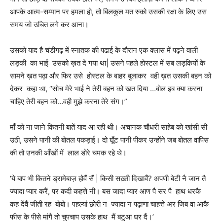
आपके आत्म-सम्मान पर हमला हो, तो बिलकुल मत रुको उसकी रक्षा के लिए उस
समय जो उचित लगे कर आना।
उसको याद है चंडीगढ़ में स्नातक की पढाई के दौरान एक क्लास में पढ़ने वाली
लड़की का भाई उसको ख़त दे गया था| उसने पहले होस्टल में सब लड़कियों के
सामने ख़त पढ़ा और फिर उसे होस्टल के बाहर बुलाकर वही ख़त उसकी बहन को
देकर कहा था, “सोच मेरे भाई ने तेरी बहन को ख़त दिया …बोल इब क्या करना
चाहिए तेरी बहन को…वही मुझे करना तेरे संग।”
माँ को ना जाने कितनी बातें याद आ रही थी। अचानक चौधरी साहेब को खांसी सी
उठी, उसने पानी की बोतल पकड़ाई। दो घूँट पानी पीकर उन्होंने जब बोतल वापिस
की तो उनकी आँखों में लाल डोरे चमक रहे थे।
‘ये बाप भी कितने ड्रामेबाज़ होवैं सैं | किसी सख़्ती दिखावैं? अपणी बेटी नै जान तै
ज्यादा प्यार करैं, पर कदी कहत्ते नी। बस जादा प्यार आण पै सर पै हाथ धरकै
कह देंवैं जीती रह बोबो। पहल्यां छोरी न ज्यादा न पढ़ाणा चाहत्ते अर जिब वा आकै
फीस के पीसे मांगै तो चुपचाप उसके हाथ मैं बटुआ धर दैं।’