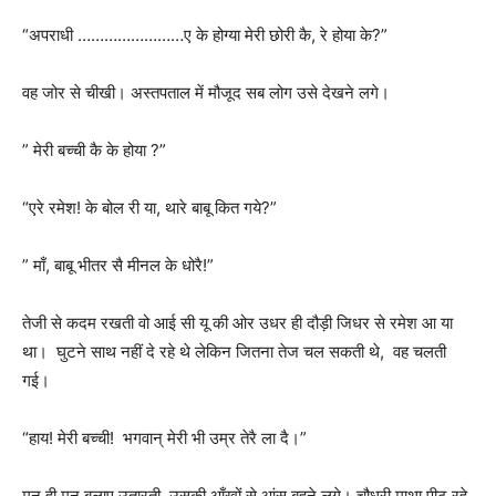
“अपराधी ……………………ए के होग्या मेरी छोरी कै, रे होया के?”
वह जोर से चीखी। अस्तपताल में मौजूद सब लोग उसे देखने लगे।
” मेरी बच्ची कै के होया ?”
“एरे रमेश! के बोल री या, थारे बाबू कित गये?”
” माँ, बाबू भीतर सै मीनल के धोरै!”
तेजी से कदम रखती वो आई सी यू की ओर उधर ही दौड़ी जिधर से रमेश आ या
था। घुटने साथ नहीं दे रहे थे लेकिन जितना तेज चल सकती थे, वह चलती
गई।
“हाय! मेरी बच्ची! भगवान् मेरी भी उम्र तेरै ला दै।”
मन ही मन बलाए उतारती उसकी आँखों से आंसू बहने लगे। चौधरी माथा पीट रहे