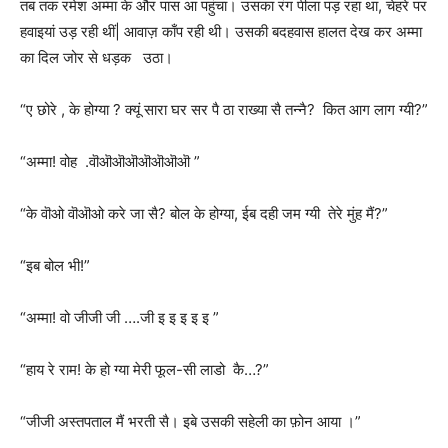
तब तक रमेश अम्मा के और पास आ पहुंचा। उसका रंग पीला पड़ रहा था, चेहरे पर
हवाइयां उड़ रही थीं| आवाज़ काँप रही थी। उसकी बदहवास हालत देख कर अम्मा
का दिल जोर से धड़क उठा।
“ए छोरे , के होग्या ? क्यूं सारा घर सर पै ठा राख्या सै तन्नै? कित आग लाग ग्यी?”
“अम्मा! वोह .वॊऒऒऒऒऒऒऒ ”
“के वॊओ वॊऒओ करे जा सै? बोल के होग्या, ईब दही जम ग्यी तेरे मुंह मैं?”
“इब बोल भी!”
“अम्मा! वो जीजी जी ….जी इ इ इ इ इ ”
“हाय रे राम! के हो ग्या मेरी फूल-सी लाडो कै…?”
“जीजी अस्तपताल मैं भरती सै। इबे उसकी सहेली का फ़ोन आया ।”