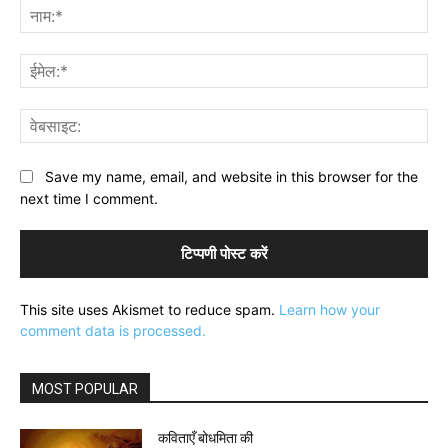
नाम
ईमे
वेब
Save my name, email, and website in this browser for the
next time I comment.
This site uses Akismet to reduce spam.
Learn how your
comment data is processed.
MOST POPULAR
कविताएँ बोधमिता की