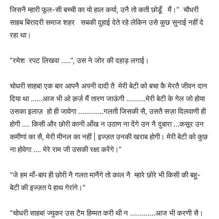
जिसनै म्हारी फूल-सी बच्ची का यो हाल कर्या, उनै तो कती छोडूँ मैं।” चौधरी
साहब बिरादरी समाज शहर सबकी दुहाई देते रहे लेकिन उसे कुछ सुनाई नहीं दे
रहा था।
“रमेश रपट लिखवा …..”, उस ने जोर की दहाड़ लगाई।
चोधरी साहब! एक बार आपनै अपनी दादी तै मेरी बेटी को बचा कै मेरतै जीवन दान
दिया था ……आज भी ओ क़र्ज़ मैं तारण जाऊंगी ……….मेरी बेटी के गेल जो होया
उसका इलाज़ हो ही जावेगा ………….गलती जिसकी सै, उसतै सज़ा दिलवाणी ही
होगी …. किसी और छोरी कानी आँख न उठाण ना देंगे उन नै दुबारा …कसूर उन
कमीणां का सै, मेरी मीनल का नहीं | इज्ज़त उनकी खराब होगी। मेरी बेटी को कुछ
ना होवेगा …. मेरे राम जी उसकी रक्षा करेंगे।”
“जे हम माँ-बाप ही छोरी नै गलत मानैंगे तो काल नै म्हारे छोरे भी किसी की बहू-
बेटी की इज्ज़त पे हाथ गेरांगे।”
“चोधरी साहब! ज्युकर उस टैम हिम्मत करी थी न ………….आज भी करणी सै।