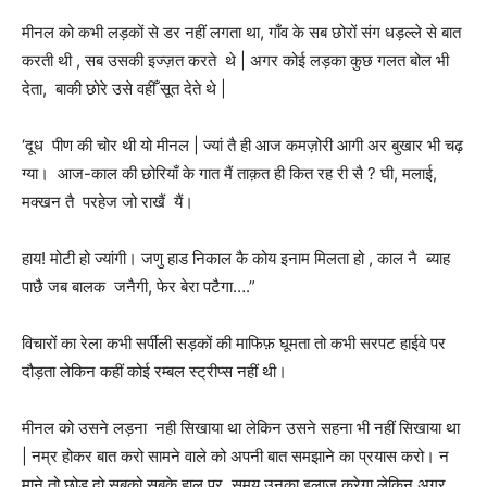
मीनल को कभी लड़कों से डर नहीं लगता था, गाँव के सब छोरों संग धड़ल्ले से बात
करती थी , सब उसकी इज्ज़त करते थे | अगर कोई लड़का कुछ गलत बोल भी
देता, बाकी छोरे उसे वहीँ सूत देते थे |
‘दूध पीण की चोर थी यो मीनल | ज्यां तै ही आज कमज़ोरी आगी अर बुखार भी चढ़
ग्या। आज-काल की छोरियाँ के गात मैं ताक़त ही कित रह री सै ? घी, मलाई,
मक्खन तै परहेज जो राखैं यैं।
हाय! मोटी हो ज्यांगी। जणु हाड निकाल कै कोय इनाम मिलता हो , काल नै ब्याह
पाछै जब बालक जनैगी, फेर बेरा पटैगा….”
विचारों का रेला कभी सर्पीली सड़कों की माफिफ़ घूमता तो कभी सरपट हाईवे पर
दौड़ता लेकिन कहीं कोई रम्बल स्ट्रीप्स नहीं थी।
मीनल को उसने लड़ना नही सिखाया था लेकिन उसने सहना भी नहीं सिखाया था
| नम्र होकर बात करो सामने वाले को अपनी बात समझाने का प्रयास करो। न
माने तो छोड़ दो सबको सबके हाल पर, समय उनका इलाज़ करेगा लेकिन अगर