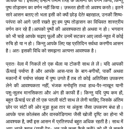
अधिक थी। इसलिए उन्होंने तमाम तरह के आसनों का वर्णन किया, किन्तु
पुष्प तोड़ासन का वर्णन नहीं किया। ज़रूरत होती तो अवश्य करते। इतने
सारे आसन बताए तो भला इसी को क्यों छोड़ देते! बहरहाल, उनकी शिष्य-
परंपरा को आगे ज़ारी रखते हुए हम पुष्प तोड़ासन का विधिवत शास्त्रीय
वर्णन कर रहे हैं।आपको पुष्पों की आवश्यकता हो अथवा न हो। भगवान
को भी चाहे आपके चढ़ाए फूलों और उनमें सटकर आए लार्वा-प्यूपा में कोई
रुचि हो या न हो। किन्तु आपके लिए यह प्रतिदिन सर्वथा करणीय आसन
है। अतः इसकी विधि को समझना अत्यन्त आवश्यक है।
प्रातः वेला में निकलें तो एक थैला या टोकरी साथ ले लें। यदि आपकी
ऊँचाई पर्याप्त है और आपके आस-पास के बाग-बगीचों, पार्कों अथवा
मकानों में पर्याप्त संख्या में पुष्प उगते हैं तब तो कोई अतिरिक्त उपकरण
लेने की आवश्यकता नहीं, भंजक मनोवृत्ति तथा हाथ-पैर-नाखून यानी
पशु-सुलभ मानसिकता और अंग ही काफी हैं। किन्तु यदि पुष्प कम हों,
बहुत ऊँचाई पर हों तो एक पतली संटी साथ ले लेनी चाहिए, जिसके अंतिम
छोर पर संटी की ओर मुड़ा हुआ तार या अंकुश जैसा उपकरण बंधा हो।
आपके पास कोलंबस और वास्कोडिगामा जैसी खोजी दृष्टि का होना भी
आवश्यक है, क्यों इस आसन में प्रतिस्पर्धा बहुत अधिक रहती है। साथ में
आप अपने श्वान (यानी पेट- अब उसे कुत्ता कैसे कहें!) को भी ले सकते