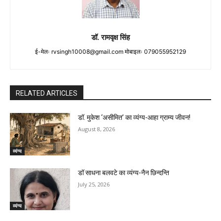
डॉ. रामवृक्ष सिंह
ई-मेलः
rvsingh10008@gmail.com
मोबाइलः 079055952129
RELATED ARTICLES
डॉ. मुकेश ‘असीमित’ का व्यंग्य-आहा ग्राम्य जीवन!
August 8, 2026
व्यंग्य
डॉ साधना बलवटे का व्यंग्य-नैन छिन्दन्ति
July 25, 2026
व्यंग्य