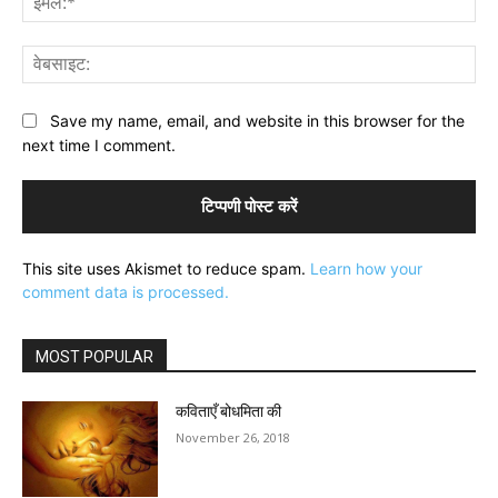
वेब
Save my name, email, and website in this browser for the
next time I comment.
This site uses Akismet to reduce spam.
Learn how your
comment data is processed.
MOST POPULAR
कविताएँ बोधमिता की
November 26, 2018