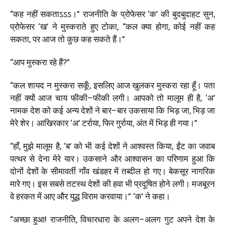
“
कह
नहीं
सकताऽऽऽ।
”
राजनीति
के
प्रोफेसर
‘
क
’
की
बुदबुदाहट
सुन
,
प्रोफेसर
‘
ख
’
ने
मुस्कराते
हुए
टोका
, “
कल
क्या
होगा
,
कोई
नहीं
कह
सकता
,
पर
आज
तो
कुछ
कह
सकते
हैं।
”
“
आप
मुस्करा
रहे
हैं
?”
“
कल
शायद
न
मुस्करा
सकूँ,
इसलिए
आज
खुलकर
मुस्करा
रहा
हूँ।
पता
नहीं
क्यों
आज
चाय
फीकी
–
फीकी
लगी।
आपको
तो
मालूम
ही
है
, ‘
अ
’
नामक देश
को
कई अन्य
देशों
ने
बार
–
बार
उकसाया
कि
भिड़
जा
,
भिड़
जा
मेरे
शेर।
आखिरकार
‘
अ
’
टर्राया
,
फिर
गुर्राया
,
अंत
में
भिड़
ही गया।
”
“
हाँ
,
मुझे
मालूम
है
, ‘
ब
’
को
भी
कई
देशों
ने
आश्वस्त
किया
,
ईंट
का
जवाब
पत्थर
से
देना
मेरे
यार।
उकसाने
और
आश्वासन
का
परिणाम
हुआ
कि
दोनों
देशों
के
सीमावर्ती
गाँव
खंडहर
में
तब्दील हो
गए।
बेकसूर
नागरिक
मारे
गए। इस सबसे
तटस्थ
देशों
की
हवा
भी
प्रदूषित होने
लगी।
मजबूरन
वे हरकत
में
आए और
युद्ध
विराम
करवाया।
” ‘
क
’
ने
कहा।
“
अच्छा
हुआ
!
राजनीति
,
विचारधारा
के
अलग
–
अलग
गुट
अपने
देश
के