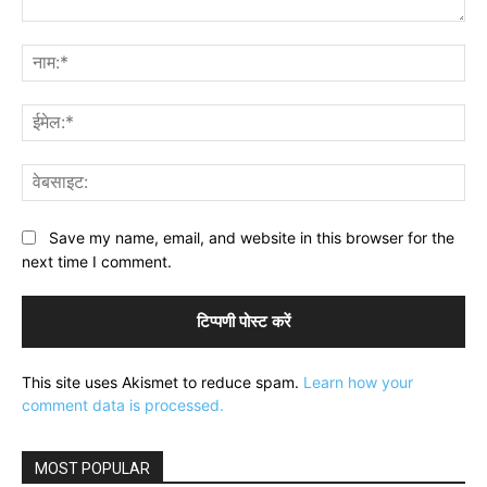
टिप्पणी:
नाम
ईमे
वेब
Save my name, email, and website in this browser for the
next time I comment.
This site uses Akismet to reduce spam.
Learn how your
comment data is processed.
MOST POPULAR