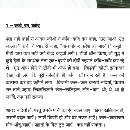
1 – बच्चे
,
बम
,
बर्बाद
पता
नहीं
कहाँ
से
आकर
कौओं
ने
काँव
–
काँव
कर
कहा
, “
उठ
जाओ
,
उठ
जाओ।
”
पत्नी
ने
प्यार
से
कहा
, “
चाय
पीकर
फ्रेश
हो
जाओ।
”
कड़ी
–
मीठी
चाय
पता
नहीं
क्यों
बेहद
कड़वी
लगी।
टीवी
ऑन
किया
,
तो युद्ध
में
कूदे
देशों
के
समर्थक
नेता
एक
–
दूसरे
को
दोषी
ठहराने
काँव
–
काँव
कर
रहे
थे।
मूड
ऑफ
होने
से
टीवी
भी
ऑफ
हो
गया।
खिड़की
खोली
,
झाँककर
देखा
,
तो लगा
कि
पूरी
कॉलोनी
ही काँव
–
काँव
कर
रही
है।
कल
की
कल्पना
कर
वह
काँपने
लगा।
कितनी
कल
–
कल
करती
नदियाँ
,
कितने
सर
ताने
पहाड़
,
खिलखिलाते
खेत
–
खलिहान
,
लोग
–
बाग
,
थी
,
थे
,
था
हो
जाएँगे
,
कह
नहीं
सकता।
शायद
नदियाँ
हों
,
परंतु उनके पानी
का
रंग
बदल
जाए।
खेत
–
खलिहान
हों
,
फसलें
बदल
जाएँ।
लाशें
बिखरी
हों
और
ढेर
नजर
आएँ।
कल
–
कारखाने
मौन
आँसू
बहाएँ।
पहाड़ों
के
दिल
टूट
जाएँ
…
कह
नहीं
सकता।