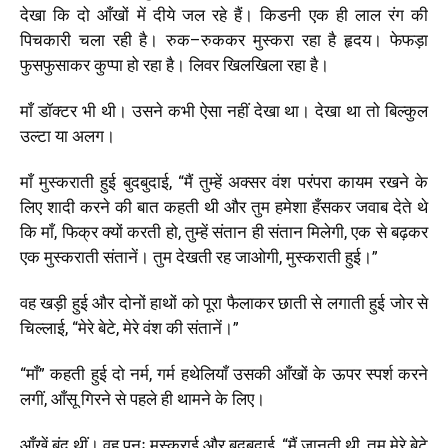
देखा
कि
दो
आँखों
में
दीये
जल
रहे
हैं।
किडनी
एक
ही
लाल रंग
की
पिचकारी
चला
रही
है।
रुक
–
रुककर
मुस्करा
रहा
है
हृदय।
फेफड़ा
फुसफुसाकर
कुप्पा
हो
रहा
है।
लिवर
खिलखिला
रहा
है।
माँ
डॉक्टर भी
थी।
उसने
कभी
ऐसा
नहीं
देखा
था।
देखा
था
तो बिल्कुल
उल्टा
या
अलग।
माँ
मुस्कराती
हुई
बुदबुदाई
, “
मैं
तुम्हें
अक्सर
वंश
परंपरा
कायम
रखने
के
लिए
शादी
करने
की
बात
कहती
थी
और
तुम
हमेशा
हँसकर
जवाब
देते
थे
कि
माँ
,
फिक्र
क्यों
करती
हो
,
तुम्हें
संतान
ही
संतान
मिलेगी
,
एक
से बढ़कर
एक
मुस्कराती
संतानें।
तुम
देखती
रह
जाओगी
,
मुस्कराती
हुई।
”
वह
खड़ी
हुई
और
दोनों
हाथों
को
पूरा
फैलाकर
छाती
से
लगाती
हुई
जोर
से
चिल्लाई
, “
मेरे
बेटे
,
मेरे
वंश
की
संतानें।
”
“माँ
”
कहती
हुई
दो
नर्म
,
गर्म
हथेलियाँ
उसकी
आँखों
के
ऊपर
स्पर्श
करने
लगीं
,
आँसू
गिरने
से
पहले
ही
थामने
के
लिए।
आँखें
बंद
थीं।
वह
पुनः
मुस्कराई
और
बुदबुदाई
, “
मैं
जानती
थी
,
तुम
मेरे
बेटे