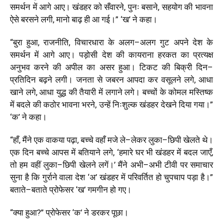
समर्थन
में
आगे
आए।
खंडहर
को
सँवारने
,
पुनः
बसाने
,
सहयोग
की
भावना
ऐसे बरसने
लगी
,
मानो बाढ़
ही आ
गई।
” ‘
ख
’
ने
कहा।
“
बुरा
हुआ
,
राजनीति
,
विचारधारा
के
अलग
–
अलग
गुट
अपने
देश
के
समर्थन
में
आगे
आए।
पड़ोसी
देश
की
कायराना
हरकत
का
प्रत्यक्ष
अनुभव
करने
की
अपील
का
असर
हुआ।
टिकट
की
बिक्री
दिन
–
प्रतिदिन
बढ़ने
लगी।
जनता
से
जबरन
आपदा
कर
वसूलने
लगे
,
आधा
खाने
लगे
,
आधा
युद्ध
की
तैयारी
में
लगाने
लगे।
बच्चों
के
कोमल
मस्तिष्क
में
बदले
की
कठोर
भावना
भरने
,
उन्हें
निःशुल्क
खंडहर
देखने
दिया
गया।
”
‘
क
’
ने
कहा।
“
हाँ
,
मैंने
एक
वाकया
पढ़ा
,
बच्चे
वहाँ
मजे
ले
–
लेकर
लुका
–
छिपी
खेलते
थे।
एक
दिन
बच्चे
आपस
में
बतियाने
लगे
, ‘
हमारे
घर
भी
खंडहर
में
बदल
जाएँ,
तो
हम
वहीं लुका
–
छिपी
खेलने
लगें।
’
मैंने
अभी
–
अभी
टीवी
पर
समाचार
सुना
है
कि
गुर्राने
वाला
देश
‘
अ
’
खंडहर
में
परिवर्तित
हो
चुपचाप
पड़ा
है।
”
बताते
–
बताते
प्रोफेसर
‘
ख
’
गमगीन
हो
गए।
“
क्या
हुआ
?”
प्रोफेसर
‘
क
’
ने
डरकर
पूछा।