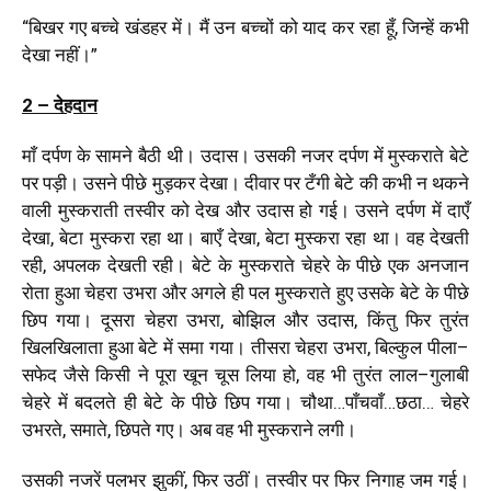
“
बिखर
गए
बच्चे
खंडहर
में।
मैं
उन
बच्चों
को
याद
कर
रहा
हूँ
,
जिन्हें
कभी
देखा
नहीं।
”
2 – देहदान
माँ
दर्पण
के
सामने
बैठी
थी।
उदास।
उसकी
नजर
दर्पण
में
मुस्कराते
बेटे
पर
पड़ी।
उसने
पीछे
मुड़कर
देखा।
दीवार
पर
टँगी
बेटे
की
कभी
न
थकने
वाली
मुस्कराती
तस्वीर
को
देख
और
उदास
हो
गई।
उसने
दर्पण
में
दाएँ
देखा
,
बेटा
मुस्करा
रहा
था।
बाएँ
देखा
,
बेटा
मुस्करा
रहा
था।
वह
देखती
रही
,
अपलक
देखती
रही।
बेटे
के
मुस्कराते
चेहरे
के
पीछे
एक
अनजान
रोता
हुआ
चेहरा
उभरा
और
अगले
ही
पल
मुस्कराते
हुए
उसके
बेटे
के
पीछे
छिप
गया।
दूसरा
चेहरा
उभरा
,
बोझिल
और
उदास
,
किंतु फिर तुरंत
खिलखिलाता
हुआ
बेटे
में
समा
गया।
तीसरा
चेहरा
उभरा
,
बिल्कुल
पीला
–
सफेद
जैसे
किसी
ने
पूरा
खून
चूस
लिया
हो
,
वह भी तुरंत
लाल
–
गुलाबी
चेहरे
में
बदलते
ही
बेटे
के
पीछे
छिप
गया।
चौथा
…
पाँचवाँ
…
छठा
…
चेहरे
उभरते
,
समाते
,
छिपते
गए।
अब
वह
भी
मुस्कराने
लगी।
उसकी
नजरें
पलभर
झुकीं
,
फिर
उठीं। तस्वीर पर फिर निगाह जम गई।