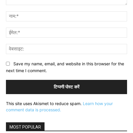
टिप्पणी:
नाम
ईमे
वेब
Save my name, email, and website in this browser for the
next time I comment.
This site uses Akismet to reduce spam.
Learn how your
comment data is processed.
MOST POPULAR