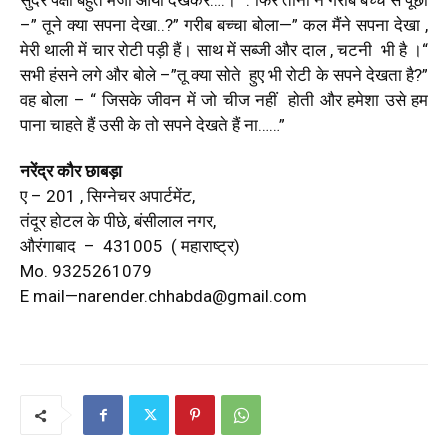
सुंदर पक्षी बहुत मजा आया देखकर….।“ . फिर तीनों ने गरीब बच्चे से पूछा
–” तूने क्या सपना देखा..?” गरीब बच्चा बोला—” कल मैंने सपना देखा ,
मेरी थाली में चार रोटी पड़ी हैं। साथ में सब्जी और दाल , चटनी भी है ।“
सभी हंसने लगे और बोले –”तू क्या सोते हुए भी रोटी के सपने देखता है?”
वह बोला – “ जिसके जीवन में जो चीज नहीं होती और हमेशा उसे हम
पाना चाहते हैं उसी के तो सपने देखते हैं ना……”
नरेंद्र कौर छाबड़ा
ए – 201 , सिग्नेचर अपार्टमेंट,
तंदूर होटल के पीछे, बंसीलाल नगर,
औरंगाबाद – 431005 ( महाराष्ट्र)
Mo. 9325261079
E mail—
narender.chhabda@gmail.
com