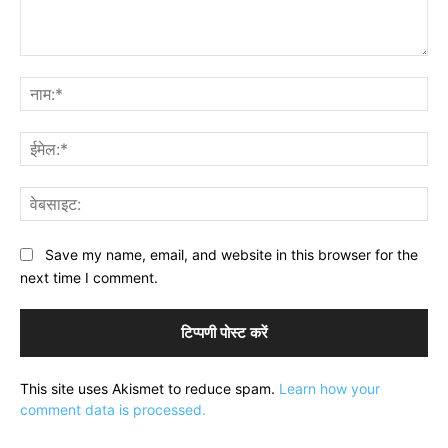
टिप्पणी:
नाम
ईमे
वेब
Save my name, email, and website in this browser for the
next time I comment.
This site uses Akismet to reduce spam.
Learn how your
comment data is processed.