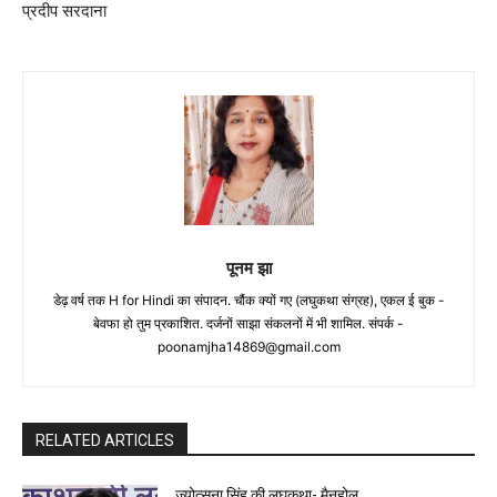
प्रदीप सरदाना
पूनम झा
डेढ़ वर्ष तक H for Hindi का संपादन. चौंक क्यों गए (लघुकथा संग्रह), एकल ई बुक -
बेवफा हो तुम प्रकाशित. दर्जनों साझा संकलनों में भी शामिल. संपर्क -
poonamjha14869@gmail.com
RELATED ARTICLES
ज्योत्सना सिंह की लघुकथा- मैनहोल