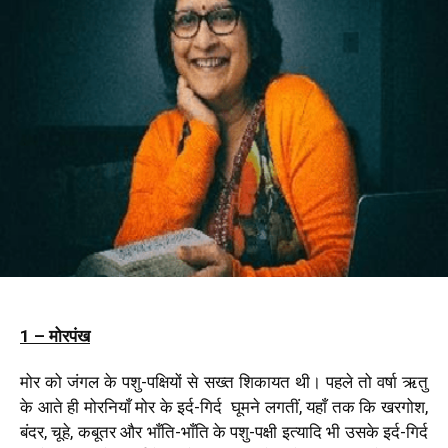
1 – मोरपंख
मोर को जंगल के पशु-पक्षियों से सख्त शिकायत थी। पहले तो वर्षा ऋतु
के आते ही मोरनियाँ मोर के इर्द-गिर्द घूमने लगतीं, यहाँ तक कि खरगोश,
बंदर, चूहे, कबूतर और भाँति-भाँति के पशु-पक्षी इत्यादि भी उसके इर्द-गिर्द