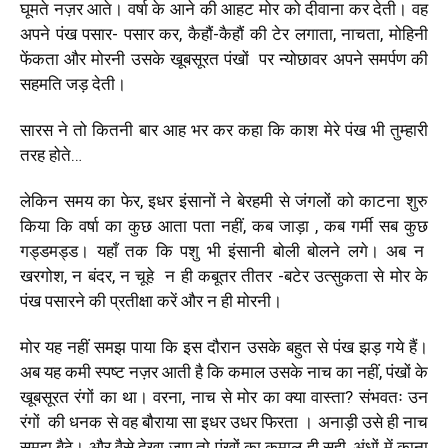
घूमते नज़र आते। वर्षा के आने की आहट मोर को दीवाना कर देती। वह
अपने पंख पसार- पसार कर, कैहौं-कैहौं की टेर लगाता, नाचता, मोहिनी
फेंकता और मोरनी उसके खूबसूरत पंखों पर न्योछावर अपने समर्पण की
सहमति जड़ देती।
सारस ने तो कितनी बार आह भर कर कहा कि काश मेरे पंख भी तुम्हारी
तरह होते…
लेकिन समय का फेर, इधर इंसानों ने बेरहमी से जंगलों को काटना शुरु
किया कि वर्षा का कुछ आता पता नहीं, कब जाड़ा , कब गर्मी सब कुछ
गड्डमड्ड। यहाँ तक कि पशु भी इंसानी बोली बोलने लगे। अब न
खरगोश, न बंदर, न चूहे न ही कबूतर तीतर -बटेर उत्सुकता से मोर के
पंख पसारने की प्रतीक्षा करें और न ही मोरनी।
मोर यह नहीं समझ पाया कि इस दौरान उसके बहुत से पंख झड़ गये हैं।
अब यह कमी स्पष्ट नज़र आती है कि कमाल उसके नाच का नहीं, पंखों के
खूबसूरत रंगों का था। वरना, नाच से मोर का क्या वास्ता? संभवतः उन
रंगों की धनक से वह बौराया सा इधर उधर फिरता । अनाड़ी उसे ही नाच
समझ बैठे। और वैसे देखा जाए तो पंखों का कमाल ही सही, अंधों में काना