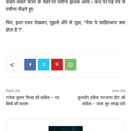
कहते-कहते चाचा के चेहरे पर पसीना झलक आया। कंधे पर पड़े पंचे से
पसीना पोंछते हुए
फिर, इधर-उधर देखकर, मुझसे धीरे से पूछा, “भैया ये साहितकार क्या
होता है ?”
पिछला लेख
अगला लेख
राजेश कुमार सिन्हा की कविता – नए
कुलदीप दहिया ‘मरजाणा दीप’ की
बिम्बों की तलाश
कविता – काश तुम समझ पाते