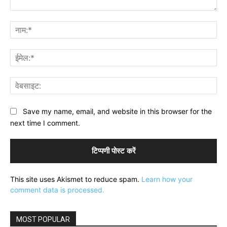
टिप्पणी:
नाम
ईमे
वेब
Save my name, email, and website in this browser for the
next time I comment.
This site uses Akismet to reduce spam.
Learn how your
comment data is processed.
MOST POPULAR