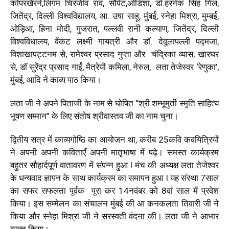
कोपरखैरने,लिंगम चिरंजीव राव, सौंपेट,ओडिशा, डॉ.हरनेक सिंह गिल,
जितेंद्र, दिल्ली विश्वविद्यालय, आ. उषा साहू, मुंबई, स्नेहा मिश्रा, मुम्बई,
ओड़िआ, हिना मोदी, गुजरात, पल्लवी रानी कल्याण, जितेंद्र, दिल्ली
विश्वविधालय, वेंकट लक्ष्मी गायत्री और डॉ. देवूलापल्ली पद्मजा,
विशाखापट्टनम से, रामेश्वर प्रसाद गुप्ता और चंद्रिका व्यास, खारघर
से, डॉ सुरेंद्र प्रसाद गाईं, मैत्रेयी कमिला, नेरुल,
लता
तेजेस्वर
‘रेणुका’,
मुंबई,
आदि ने काव्य पाठ किया।
लता जी ने अपने पिताजी के नाम से घोषित “श्री शम्भूमुर्ती स्मृति साहित्य
भूषण सम्मान” के लिए संतोष श्रीवास्तव जी का नाम चुना।
द्वितीय सत्र में काव्यगोष्ठि का आयोजन था, करीब 25कवि कवयित्रियों
ने अपनी अपनी कविताएँ अपनी मातृभाषा में पढ़े। समस्त कार्यक्रम
बहुतर सौहार्दपूर्ण वातावरण में संपन्न हुआ l मंच की अध्यक्ष लता तेजेश्वर
के धन्यवाद ज्ञापन के साथ कार्यक्रम का समापन हुआ l
यह संस्था 7साल
का सफर सफलता पूर्वक पूरा कर 14नवंबर को 8वां साल में प्रवेश
किया। इस सम्मेलन का संचालन मुंबई की आ कनकलता तिवारी जी ने
किया और स्नेहा मिश्रा जी ने सरस्वती वंदना की। लता जी ने आभार