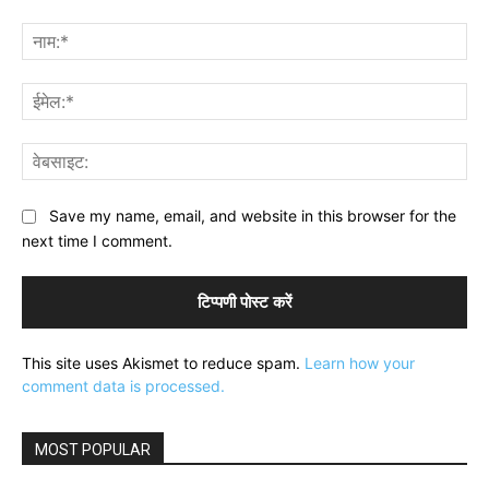
टिप्पणी:
नाम
ईमे
वेब
Save my name, email, and website in this browser for the
next time I comment.
This site uses Akismet to reduce spam.
Learn how your
comment data is processed.
MOST POPULAR