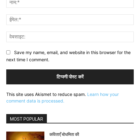
नाम
ईमे
वेब
Save my name, email, and website in this browser for the
next time I comment.
This site uses Akismet to reduce spam.
Learn how your
comment data is processed.
MOST POPULAR
कविताएँ बोधमिता की