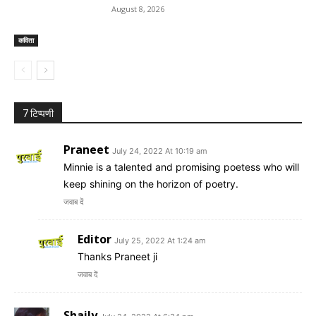
August 8, 2026
कविता
7 टिप्पणी
Praneet
July 24, 2022 At 10:19 am
Minnie is a talented and promising poetess who will
keep shining on the horizon of poetry.
जवाब दें
Editor
July 25, 2022 At 1:24 am
Thanks Praneet ji
जवाब दें
Shaily