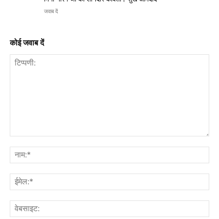
जवाब दें
कोई जवाब दें
टिप्पणी:
नाम
ईमे
वेब