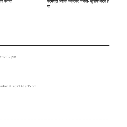
 की कविता
पद्मश्री अशोक चक्रधर कविता- ख़ुशियाँ बाँटते हैं
तो
At 12:32 pm
mber 8, 2021 At 9:15 pm