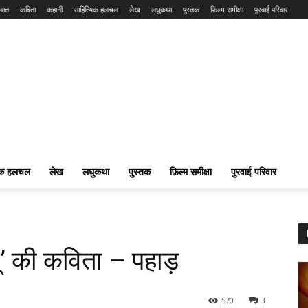
बात
कविता
कहानी
साहित्यिक हलचल
लेख
लघुकथा
पुस्तक
फ़िल्म समीक्षा
पुरवाई परिवार
यिक हलचल
लेख
लघुकथा
पुस्तक
फ़िल्म समीक्षा
पुरवाई परिवार
िशू’ की कविता – पहाड़
570
3