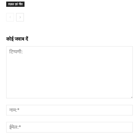
ग़ज़ल एवं गीत
कोई जवाब दें
टिप्पणी:
नाम
ईमे