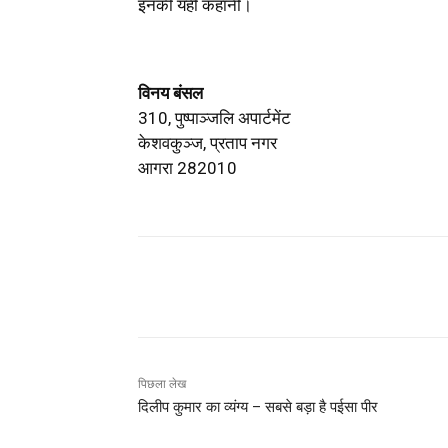
इनकी यही कहानी।
विनय बंसल
310, पुष्पाञ्जलि अपार्टमेंट
केशवकुञ्ज, प्रताप नगर
आगरा 282010
Share
पिछला लेख
दिलीप कुमार का व्यंग्य – सबसे बड़ा है पईसा पीर