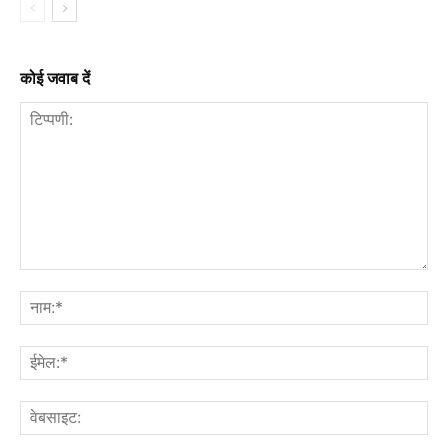
कोई जवाब दें
टिप्पणी:
नाम
ईमे
वेब