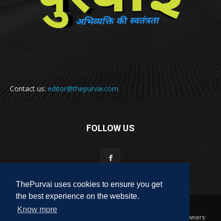
Contact us:
editor@thepurvai.com
FOLLOW US
ThePurvai uses cookies to ensure you get
the best experience on the website.
Copyright 2018-2023 THE PURVAI | All Rights Reserved · And Our
Know more
Sitemap · All Logos & Trademark Belongs To Their Respective Owners·