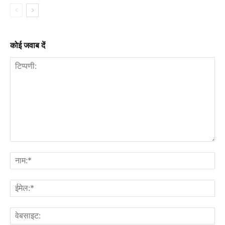
कोई जवाब दें
टिप्पणी:
नाम
ईमे
वेब