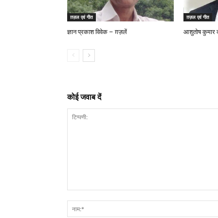
ग़ज़ल एवं गीत
ग़ज़ल एवं गीत
ज्ञान प्रकाश विवेक – ग़ज़लें
आशुतोष कुमार की
कोई जवाब दें
टिप्पणी: