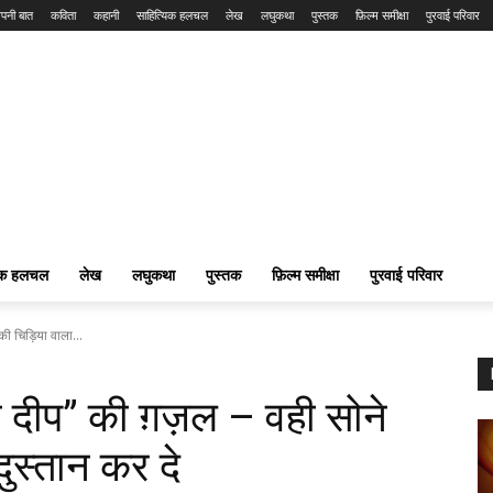
पनी बात
कविता
कहानी
साहित्यिक हलचल
लेख
लघुकथा
पुस्तक
फ़िल्म समीक्षा
पुरवाई परिवार
यिक हलचल
लेख
लघुकथा
पुस्तक
फ़िल्म समीक्षा
पुरवाई परिवार
ी चिड़िया वाला...
 दीप” की ग़ज़ल – वही सोने
दुस्तान कर दे