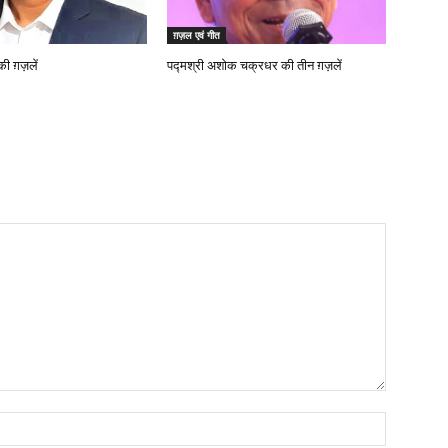
ग़ज़ल एवं गीत
 ग़ज़लें
पद्मश्री अशोक चक्रधर की तीन ग़ज़लें
नाम:*