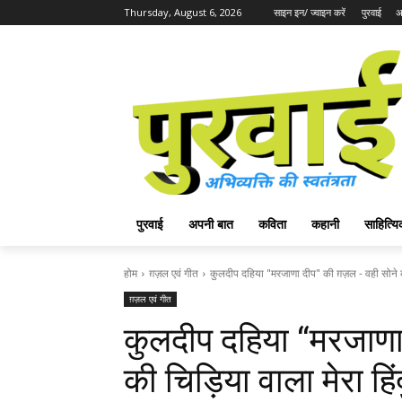
Thursday, August 6, 2026
साइन इन/ ज्वाइन करें
पुरवाई
अ
पुरवाई
अपनी बात
कविता
कहानी
साहित्
होम
ग़ज़ल एवं गीत
कुलदीप दहिया "मरजाणा दीप" की ग़ज़ल - वही सोने क
ग़ज़ल एवं गीत
कुलदीप दहिया “मरजाणा
की चिड़िया वाला मेरा हिं