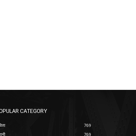
OPULAR CATEGORY
िता
769
ानी
769