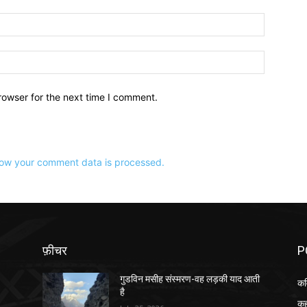
ईमेल:*
वेबसाइट:
rowser for the next time I comment.
ow your comment data is processed.
फ़ीचर
P
गुडविन मसीह संस्मरण-वह लड़की याद आती
कव
है
कह