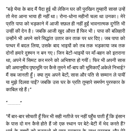
“
बड़े भैया के बाद मैं पैदा हुई थी लेकिन घर की पुरखिन तुम्हारी सास! उन्हें
तो मेरा आना भाया ही नहीं था। रोना-धोना महीनों चला था उनका। मेरे
प्रति पापा को भड़काने में आजी सफ़ल ही नहीं हुईं भावनात्मक दुर्गति भी
उन्हीं की देन है। जबकि आजी खुद औरत हैं फिर भी। पापा की बलिहारी
उन्होंने भी अपने सारे सिद्धांत उतार कर ताक पर धर दिए। जब पापा को
पत्थर में बदल लिया, उसके बाद भाइयों को तब तक भड़काया जब तक
दोनों हमारे दुश्मन न बन गए। जिन बेटों-भाइयों पर माँ-बहन को इतराना
था
,
अपने में सिमट कर मरने को अभिशप्त हो गयीं। फिर भी अपनी सास
की अमानुषीय पृष्ठभूमि पर कैसे तुमने माँ-बाप की भूमिकाएँ अकेले निभाई?
मैं सब जानती हूँ। क्या तुम अपने बेटों
,
सास और पति से सम्मान ले पायीं
या मुझे दिलवा पाईं
?
जबकि उस घर के प्रति तुम्हारे समर्पण पुरस्कार के
काबिल रहे हैं।
”
“…………”
“
मैं बार-बार सोचती हूँ फिर भी सही नतीजे पर नहीं पहुँच पाती हूँ कि इंसान
के पास दो मन कैसे होते हैं जो एक स्थान पर बेटे-बेटी में भेद करते हैं
?
भाई के बच्चों को दुलराओ तो पापा मुस्कान के साथ प्रस्तुत और मेरे