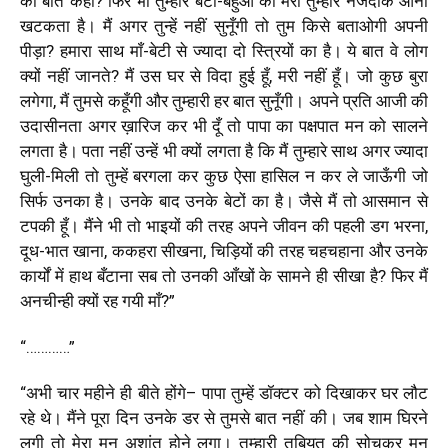
की बात कही
?
फिर भी तुम्हारे बेटों-बहुओं को मेरा तुम्हारे नजदीक आना
खटकता है। मैं अगर तुन्हें नहीं सुनूँगी तो तुम किसे बताओगी अपनी
पीड़ा
?
हमारा साथ माँ-बेटी से ज्यादा दो स्त्रियों का है। ये बात वे लोग
क्यों नहीं जानते? मैं उस घर से विदा हुई हूँ
,
मरी नहीं हूँ। जो कुछ बुरा
लगेगा, मैं तुमसे कहूँगी और तुम्हारी हर बात सुनूँगी। अपने प्रति आजी की
उदासीनता अगर ख़ारिज कर भी दूँ तो पापा का पक्षपात मन को सालने
लगता है। पता नहीं उन्हें भी क्यों लगता है कि मैं तुम्हारे साथ अगर ज्यादा
घुली-मिली तो तुम्हें बरगला कर कुछ ऐसा हासिल न कर ले जाऊँगी जो
सिर्फ उनका है। उनके बाद उनके बेटों का है। जैसे मैं तो आसमान से
टपकी हूँ। मैंने भी तो भाइयों की तरह अपने जीवन की पहली डग भरना
,
दूध-भात खाना
,
ककहरा सीखना
,
चिड़ियों की तरह चहचहाना और उनके
कार्यों में हाथ बँटाना सब तो उनकी आँखों के सामने ही सीखा है
?
फिर मैं
अनचीन्ही क्यों रह गयी माँ?
”
“…………”
“
अभी चार महीने ही बीते होंगे– पापा तुम्हें डॉक्टर को दिखाकर घर लौट
रहे थे। मैंने पूरा दिन उनके डर से तुमसे बात नहीं की। जब शाम घिरने
लगी तो मेरा मन अशांत होने लगा। तुम्हारी तबियत की सोचकर मन