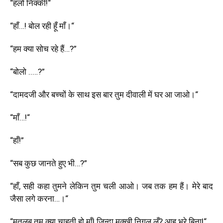
“
हलो निक्की!
“
“
हाँ…! बोल रही हूँ माँ।
“
“
हम क्या सोच रहे हैं…
?”
“
बोलो
..
…
?”
“
दामदजी और बच्चों के साथ इस बार तुम दीवाली में घर आ जाओ।
“
“
माँ…!
“
“
हाँ!
”
“
सब कुछ जानते हुए भी…
?”
“
हाँ
,
सही कहा तुमने लेकिन तुम चली आओ। जब तक हम हैं। मेरे बाद
जैसा लगे करना…।
“
“
मतलब तुम क्या चाहती हो माँ
!
जिन्दा मक्खी निगल लूँ
?
आह भरे बिना!
“