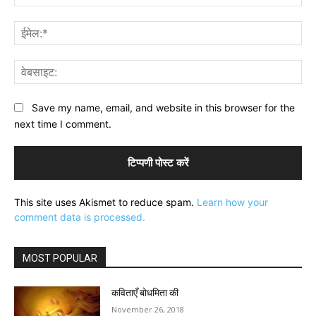
ईमे
वेब
Save my name, email, and website in this browser for the
next time I comment.
This site uses Akismet to reduce spam.
Learn how your
comment data is processed.
MOST POPULAR
कविताएँ बोधमिता की
November 26, 2018