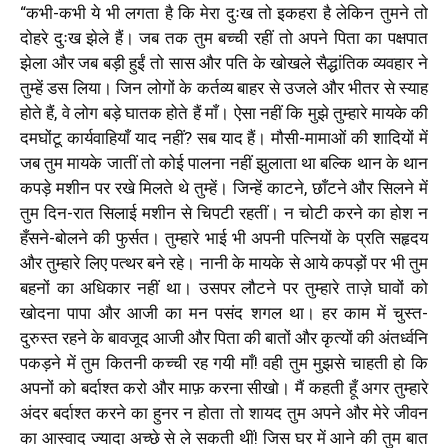
“
कभी-कभी ये भी लगता है कि मेरा दुःख तो इकहरा है लेकिन तुमने तो
दोहरे दुःख झेले हैं। जब तक तुम बच्ची रहीं
तो
अपने पिता का पक्षपात
झेला और जब बड़ी हुईं तो सास और पति के खोखले सैद्धांतिक व्यवहार ने
तुम्हें डस लिया। जिन लोगों के कर्तव्य बाहर से उजले और भीतर से स्याह
होते हैं
,
वे लोग बड़े घातक होते हैं माँ। ऐसा नहीं कि मुझे तुम्हारे मायके की
दमघोंटू कार्यवाहियाँ याद नहीं
?
सब याद हैं। मौसी-मामाओं की शादियों में
जब तुम मायके जातीं तो कोई पालना नहीं झुलाता था बल्कि थान के थान
कपड़े मशीन पर रखे मिलते थे तुम्हें। जिन्हें काटने
,
छाँटने और सिलने में
तुम दिन-रात सिलाई मशीन से चिपटी रहतीं। न चोटी करने का होश न
हँसने-बोलने की फुर्सत। तुम्हारे भाई भी अपनी पत्नियों के प्रति सहृदय
और तुम्हारे लिए पत्थर बने रहे। नानी के मायके से आये कपड़ों पर भी तुम
बहनों का अधिकार नहीं था। उसपर लौटने पर तुम्हारे ताज़े घावों को
खोदना पापा और आजी का मन पसंद शगल था। हर काम में चुस्त-
दुरुस्त रहने के बावजूद आजी और पिता की बातों और कृत्यों की अंतर्ध्वनि
पकड़ने में तुम कितनी कच्ची रह गयी माँ! वही तुम मुझसे चाहती हो कि
अपनों को बर्दाश्त करो और माफ़ करना सीखो। मैं कहती हूँ अगर तुम्हारे
अंदर बर्दाश्त करने का हुनर न होता तो शायद तुम अपने और मेरे जीवन
का आस्वाद ज्यादा अच्छे से ले सकती थीं! जिस घर में आने की तुम बात