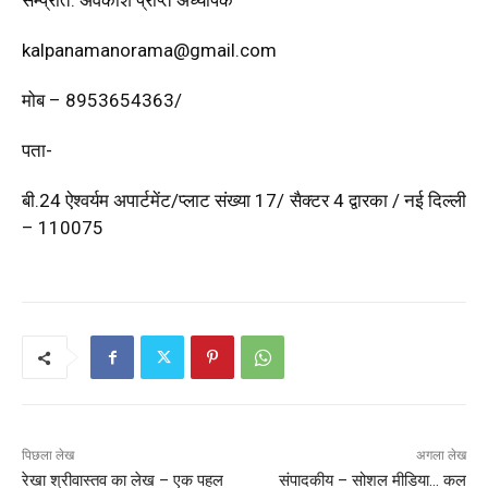
सम्प्रति: अवकाश प्राप्त अध्यापक
kalpanamanorama@gmail.com
मोब – 8953654363/
पता-
बी.
24
ऐश्वर्यम अपार्टमेंट/प्लाट संख्या
17/
सैक्टर
4
द्वारका
/
नई दिल्ली
–
110075
पिछला लेख
अगला लेख
रेखा श्रीवास्तव का लेख – एक पहल
संपादकीय – सोशल मीडिया… कल