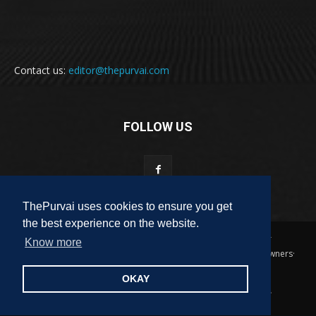
Contact us:
editor@thepurvai.com
FOLLOW US
ThePurvai uses cookies to ensure you get
the best experience on the website.
Copyright 2018-2023 THE PURVAI | All Rights Reserved · And Our
Know more
Sitemap · All Logos & Trademark Belongs To Their Respective Owners·
Designed & Developed by
ALL DIGI SEO
OKAY
पुरवाई
अपनी बात
कविता
कहानी
साहित्यिक हलचल
लेख
लघुकथा
पुस्तक
फ़िल्म समीक्षा
पुरवाई परिवार