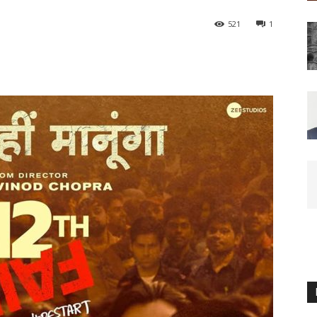
521
1