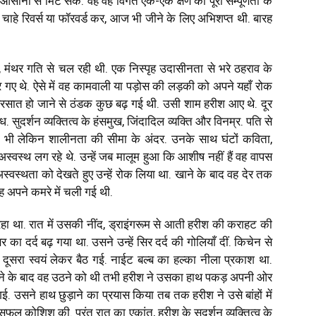
आसानी से मिट सके. वह वह विगत एक-एक क्षण को पूरी सम्पूर्णता के
 चाहे रिवर्स या फॉरवर्ड कर, आज भी जीने के लिए अभिशप्त थी. बारह
 मंथर गति से चल रही थी. एक निस्पृह उदासीनता से भरे ठहराव के
गए थे. ऐसे में वह कामवाली या पड़ोस की लड़की को अपने यहाँ रोक
रसात हो जाने से ठंडक कुछ बढ़ गई थी. उसी शाम हरीश आए थे. दूर
. सुदर्शन व्यक्तित्व के हंसमुख, जिंदादिल व्यक्ति और विनम्र. पति से
क भी लेकिन शालीनता की सीमा के अंदर. उनके साथ घंटों कविता,
वस्थ लग रहे थे. उन्हें जब मालूम हुआ कि आशीष नहीं हैं वह वापस
अस्वस्थता को देखते हुए उन्हें रोक लिया था. खाने के बाद वह देर तक
 वह अपने कमरे में चली गई थी.
हा था. रात में उसकी नींद, ड्राइंगरूम से आती हरीश की कराहट की
 दर्द बढ़ गया था. उसने उन्हें सिर दर्द की गोलियाँ दीं. किचेन से
ूसरा स्वयं लेकर बैठ गई. नाईट बल्ब का हल्का नीला प्रकाश था.
 पीने के बाद वह उठने को थी तभी हरीश ने उसका हाथ पकड़ अपनी ओर
ई. उसने हाथ छुड़ाने का प्रयास किया तब तक हरीश ने उसे बांहों में
 कोशिश की. परंतु रात का एकांत, हरीश के सुदर्शन व्यक्तित्व के