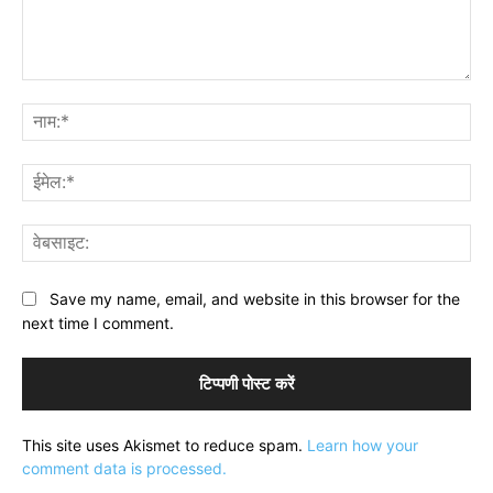
टिप्पणी:
नाम
ईमे
वेब
Save my name, email, and website in this browser for the
next time I comment.
This site uses Akismet to reduce spam.
Learn how your
comment data is processed.