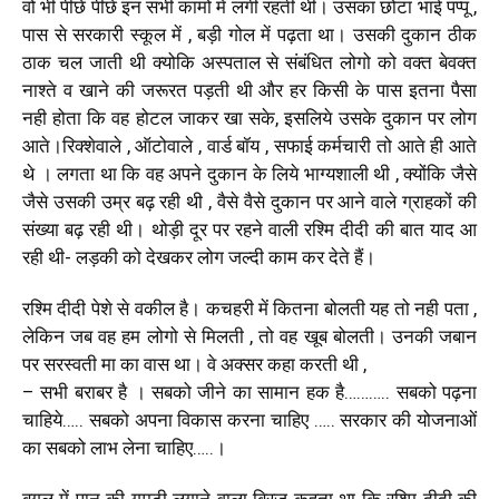
वो भी पीछे पीछे इन सभी कामो में लगी रहती थी। उसका छोटा भाई पप्पू ,
पास से सरकारी स्कूल में , बड़ी गोल में पढ़ता था। उसकी दुकान ठीक
ठाक चल जाती थी क्योकि अस्पताल से संबंधित लोगो को वक्त बेवक्त
नाश्ते व खाने की जरूरत पड़ती थी और हर किसी के पास इतना पैसा
नही होता कि वह होटल जाकर खा सके, इसलिये उसके दुकान पर लोग
आते।रिक्शेवाले , ऑटोवाले , वार्ड बॉय , सफाई कर्मचारी तो आते ही आते
थे । लगता था कि वह अपने दुकान के लिये भाग्यशाली थी , क्योंकि जैसे
जैसे उसकी उम्र बढ़ रही थी , वैसे वैसे दुकान पर आने वाले ग्राहकों की
संख्या बढ़ रही थी। थोड़ी दूर पर रहने वाली रश्मि दीदी की बात याद आ
रही थी- लड़की को देखकर लोग जल्दी काम कर देते हैं।
रश्मि दीदी पेशे से वकील है। कचहरी में कितना बोलती यह तो नही पता ,
लेकिन जब वह हम लोगो से मिलती , तो वह खूब बोलती। उनकी जबान
पर सरस्वती मा का वास था। वे अक्सर कहा करती थी ,
– सभी बराबर है । सबको जीने का सामान हक है……….. सबको पढ़ना
चाहिये….. सबको अपना विकास करना चाहिए ….. सरकार की योजनाओं
का सबको लाभ लेना चाहिए…..।
बगल में पान की गुमटी लगाने वाला बिरजू कहता था कि रश्मि दीदी की