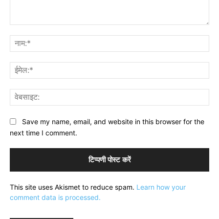
टिप्पणी:
नाम
ईमे
वेब
Save my name, email, and website in this browser for the
next time I comment.
This site uses Akismet to reduce spam.
Learn how your
comment data is processed.