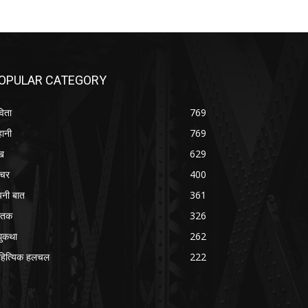
OPULAR CATEGORY
िता
769
ानी
769
ख
629
चर
400
नी बात
361
स्तक
326
ुकथा
262
हित्यिक हलचल
222