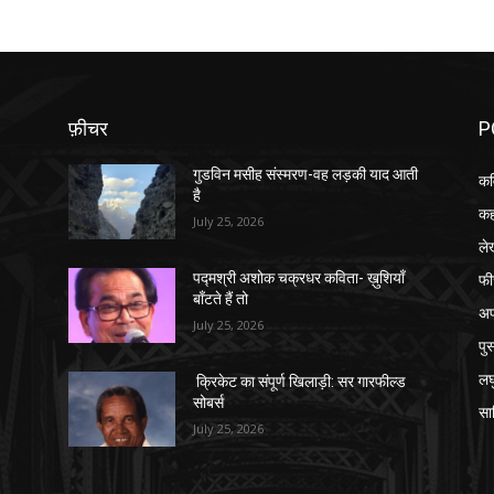
फ़ीचर
P
गुडविन मसीह संस्मरण-वह लड़की याद आती
कव
है
कह
July 25, 2026
ले
फी
पद्मश्री अशोक चक्रधर कविता- ख़ुशियाँ
बाँटते हैं तो
अप
July 25, 2026
पु
लघ
क्रिकेट का संपूर्ण खिलाड़ी: सर गारफील्ड
सोबर्स
सा
July 25, 2026