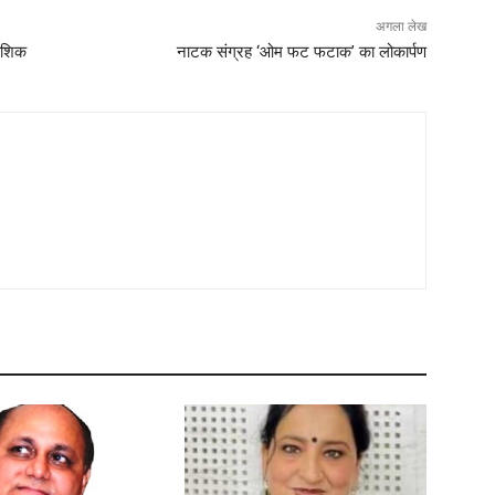
अगला लेख
कौशिक
नाटक संग्रह ‘ओम फट फटाक’ का लोकार्पण