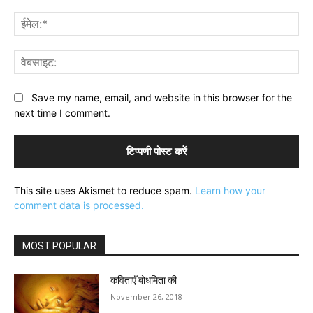
ईमे
वेब
Save my name, email, and website in this browser for the
next time I comment.
This site uses Akismet to reduce spam.
Learn how your
comment data is processed.
MOST POPULAR
कविताएँ बोधमिता की
November 26, 2018