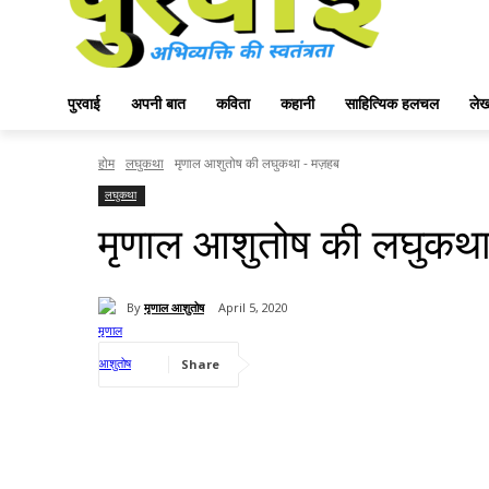
पुरवाई
अपनी बात
कविता
कहानी
साहित्यिक हलचल
ले
होम
लघुकथा
मृणाल आशुतोष की लघुकथा - मज़हब
लघुकथा
मृणाल आशुतोष की लघुकथ
By
मृणाल आशुतोष
April 5, 2020
Share