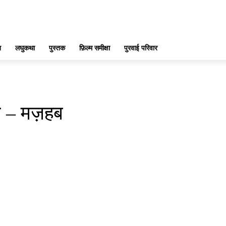
ख
लघुकथा
पुस्तक
फ़िल्म समीक्षा
पुरवाई परिवार
ा – मज़हब