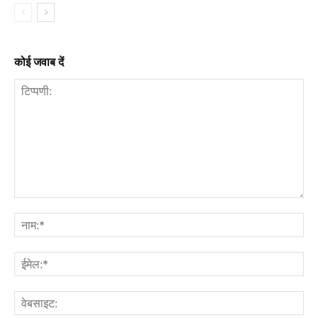
कोई जवाब दें
टिप्पणी:
नाम
ईमे
वेब