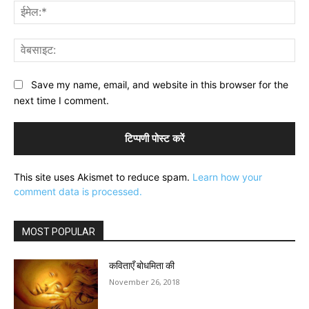
ईमे
वेब
Save my name, email, and website in this browser for the
next time I comment.
This site uses Akismet to reduce spam.
Learn how your
comment data is processed.
MOST POPULAR
कविताएँ बोधमिता की
November 26, 2018