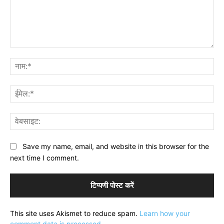
टिप्पणी:
नाम
ईमे
वेब
Save my name, email, and website in this browser for the
next time I comment.
This site uses Akismet to reduce spam.
Learn how your
comment data is processed.