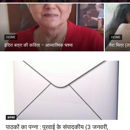
HOME
HOME
इंदिरा बत्रा की कविता – आध्यात्मिक चश्मा
मेरा मित्र 
हलचल
पाठकों का पन्ना : पुरवाई के संपादकीय (3 जनवरी,