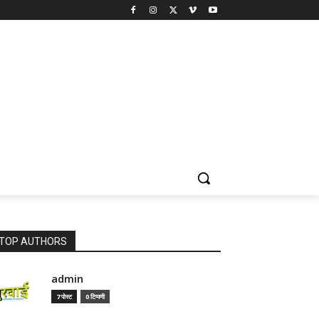
TOP AUTHORS
admin
7 पोस्ट
0 टिप्पणी