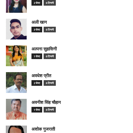
2 पोस्ट
0 टिप्पणी
अली खान
3 पोस्ट
0 टिप्पणी
अल्पना सुहासिनी
1 पोस्ट
0 टिप्पणी
अवधेश प्रीत
2 पोस्ट
0 टिप्पणी
अवनीश सिंह चौहान
1 पोस्ट
0 टिप्पणी
अशोक गुजराती