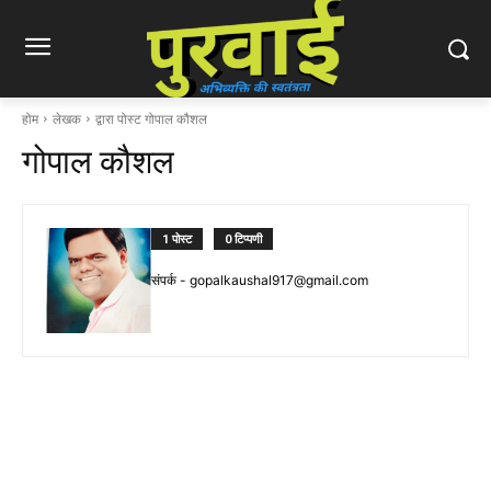
होम
लेखक
द्वारा पोस्ट गोपाल कौशल
गोपाल कौशल
1 पोस्ट
0 टिप्पणी
संपर्क -
gopalkaushal917@gmail.com