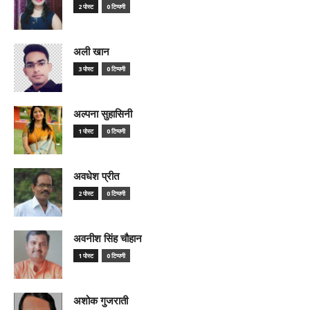
2 पोस्ट
0 टिप्पणी
अली खान
3 पोस्ट
0 टिप्पणी
अल्पना सुहासिनी
1 पोस्ट
0 टिप्पणी
अवधेश प्रीत
2 पोस्ट
0 टिप्पणी
अवनीश सिंह चौहान
1 पोस्ट
0 टिप्पणी
अशोक गुजराती