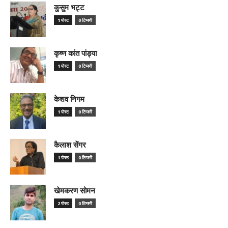
कुसुम भट्ट
1 पोस्ट
0 टिप्पणी
कृष्ण कांत पांड्या
1 पोस्ट
0 टिप्पणी
केशव निगम
1 पोस्ट
0 टिप्पणी
कैलाश सेंगर
1 पोस्ट
0 टिप्पणी
खेमकरण सोमन
2 पोस्ट
0 टिप्पणी