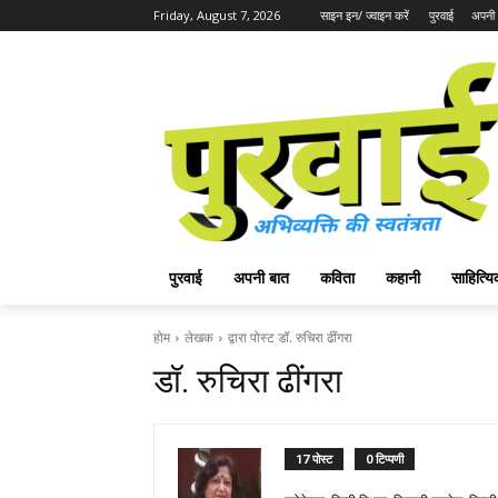
Friday, August 7, 2026
साइन इन/ ज्वाइन करें
पुरवाई
अपनी 
पुरवाई
अपनी बात
कविता
कहानी
साहित्
होम
लेखक
द्वारा पोस्ट डॉ. रुचिरा ढींगरा
डॉ. रुचिरा ढींगरा
17 पोस्ट
0 टिप्पणी