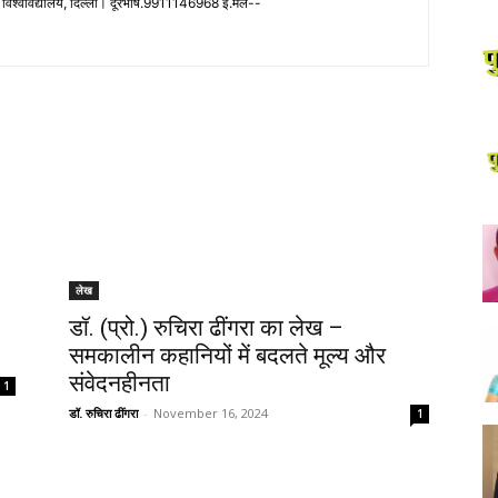
्ली विश्वविद्यालय, दिल्ली। दूरभाष.9911146968 ई.मेल--
लेख
डॉ. (प्रो.) रुचिरा ढींगरा का लेख –
समकालीन कहानियों में बदलते मूल्य और
संवेदनहीनता
1
डॉ. रुचिरा ढींगरा
-
November 16, 2024
1