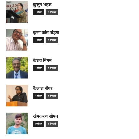
कुसुम भट्ट
1 पोस्ट
0 टिप्पणी
कृष्ण कांत पांड्या
1 पोस्ट
0 टिप्पणी
केशव निगम
1 पोस्ट
0 टिप्पणी
कैलाश सेंगर
1 पोस्ट
0 टिप्पणी
खेमकरण सोमन
2 पोस्ट
0 टिप्पणी