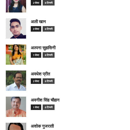
2 पोस्ट
0 टिप्पणी
अली खान
3 पोस्ट
0 टिप्पणी
अल्पना सुहासिनी
1 पोस्ट
0 टिप्पणी
अवधेश प्रीत
2 पोस्ट
0 टिप्पणी
अवनीश सिंह चौहान
1 पोस्ट
0 टिप्पणी
अशोक गुजराती