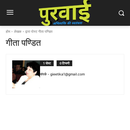
होम
लेखक
द्वारा पोस्ट गीता पण्डित
गीता पण्डित
1 पोस्ट
0 टिप्पणी
संपर्क -
gieetika1@gmail.com