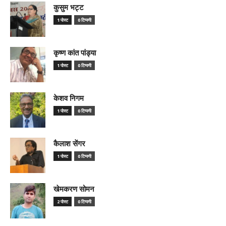
कुसुम भट्ट
1 पोस्ट
0 टिप्पणी
कृष्ण कांत पांड्या
1 पोस्ट
0 टिप्पणी
केशव निगम
1 पोस्ट
0 टिप्पणी
कैलाश सेंगर
1 पोस्ट
0 टिप्पणी
खेमकरण सोमन
2 पोस्ट
0 टिप्पणी