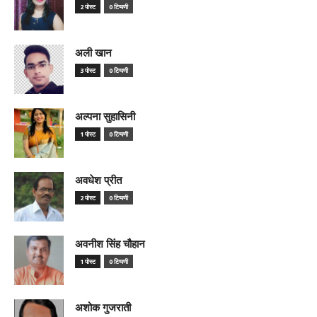
2 पोस्ट
0 टिप्पणी
अली खान
3 पोस्ट
0 टिप्पणी
अल्पना सुहासिनी
1 पोस्ट
0 टिप्पणी
अवधेश प्रीत
2 पोस्ट
0 टिप्पणी
अवनीश सिंह चौहान
1 पोस्ट
0 टिप्पणी
अशोक गुजराती