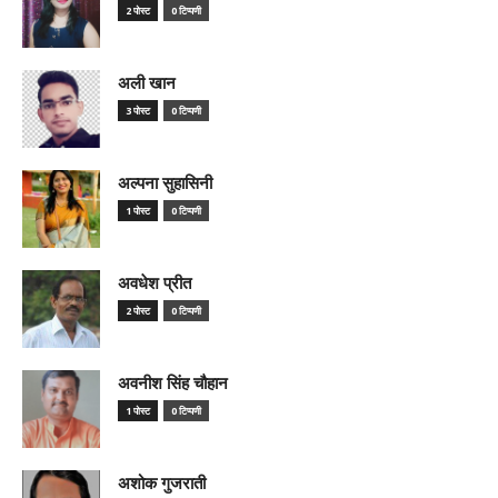
2 पोस्ट
0 टिप्पणी
अली खान
3 पोस्ट
0 टिप्पणी
अल्पना सुहासिनी
1 पोस्ट
0 टिप्पणी
अवधेश प्रीत
2 पोस्ट
0 टिप्पणी
अवनीश सिंह चौहान
1 पोस्ट
0 टिप्पणी
अशोक गुजराती