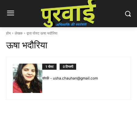
होम
लेखक
द्वारा पोस्ट ऊषा भदौरिया
ऊषा भदौरिया
1 पोस्ट
0 टिप्पणी
संपर्क -
usha.chauhan@gmail.com