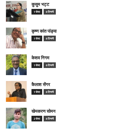
कुसुम भट्ट
1 पोस्ट
0 टिप्पणी
कृष्ण कांत पांड्या
1 पोस्ट
0 टिप्पणी
केशव निगम
1 पोस्ट
0 टिप्पणी
कैलाश सेंगर
1 पोस्ट
0 टिप्पणी
खेमकरण सोमन
2 पोस्ट
0 टिप्पणी