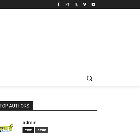
TOP AUTHORS
admin
7 पोस्ट
0 टिप्पणी