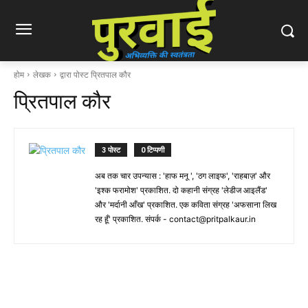
होम
लेखक
द्वारा पोस्ट प्रितपाल कौर
प्रितपाल कौर
3 पोस्ट
0 टिप्पणी
अब तक चार उपन्यास : 'हाफ मनू ', 'ठग लाइफ', 'राहबाज़' और
'इश्क फरामोश' प्रकाशित. दो कहानी संग्रह 'लेडीज आइलैंड'
और 'मर्दानी आँख' प्रकाशित. एक कविता संग्रह 'अफसाना लिख
रह हूँ' प्रकाशित. संपर्क -
contact@pritpalkaur.in