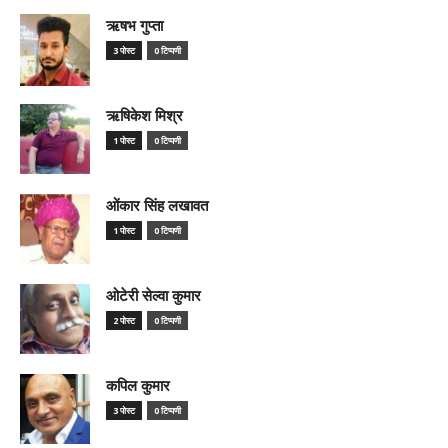
ऋषभ गुप्ता
3 पोस्ट
0 टिप्पणी
ऋषिकेश मिश्र
1 पोस्ट
0 टिप्पणी
ओंकार सिंह लखावत
1 पोस्ट
0 टिप्पणी
ओटेरी सेल्वा कुमार
2 पोस्ट
0 टिप्पणी
कपिल कुमार
3 पोस्ट
0 टिप्पणी